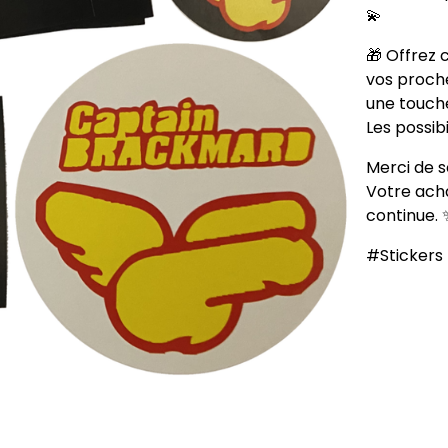
💫
🎁 Offrez 
vos proche
une touche
Les possibi
Merci de s
Votre acha
continue. 
#Stickers 