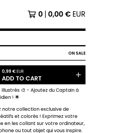
0
0,00
€
EUR
ON SALE
0,99
€
EUR
ADD TO CART
 Illustrés 🎨 - Ajoutez du Captain à
dien ! 🌟
notre collection exclusive de
réatifs et colorés ! Exprimez votre
ue en les collant sur votre ordinateur,
phone ou tout objet qui vous inspire.