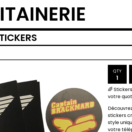
ITAINERIE
TICKERS
QTY
🌈 Stickers
votre quoti
Découvrez 
stickers c
style uniq
votre télé